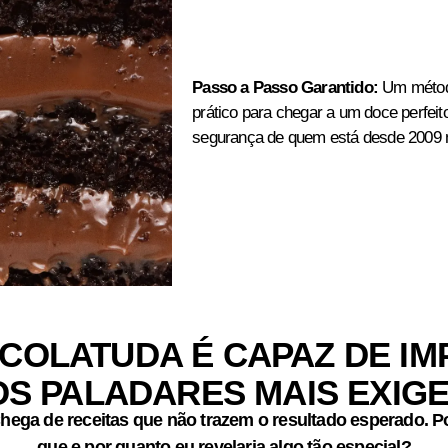
Passo a Passo Garantido:
Um métod
prático para chegar a um doce perfeit
segurança de quem está desde 2009 
OCOLATUDA É CAPAZ DE I
OS PALADARES MAIS EXIG
hega de receitas que não trazem o resultado esperado. P
que e por quanto eu revelaria algo tão especial?