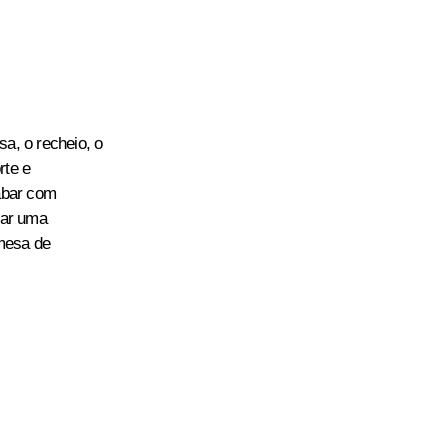
a, o recheio, o
rte e
abar com
tar uma
mesa de