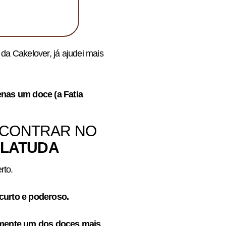
a Cakelover, já ajudei mais
nas um doce (a Fatia
ENCONTRAR NO
OLATUDA
rto.
curto e poderoso.
vamente um dos doces mais